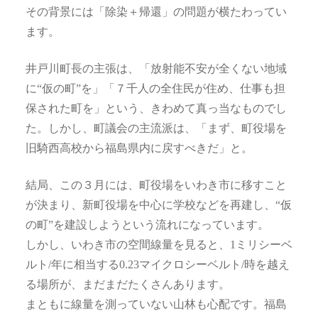
その背景には「除染＋帰還」の問題が横たわってい
ます。
井戸川町長の主張は、「放射能不安が全くない地域
に“仮の町”を」「７千人の全住民が住め、仕事も担
保された町を」という、きわめて真っ当なものでし
た。しかし、町議会の主流派は、「まず、町役場を
旧騎西高校から福島県内に戻すべきだ」と。
結局、この３月には、町役場をいわき市に移すこと
が決まり、新町役場を中心に学校などを再建し、“仮
の町”を建設しようという流れになっています。
しかし、いわき市の空間線量を見ると、1ミリシーベ
ルト/年に相当する0.23マイクロシーベルト/時を越え
る場所が、まだまだたくさんあります。
まともに線量を測っていない山林も心配です。福島