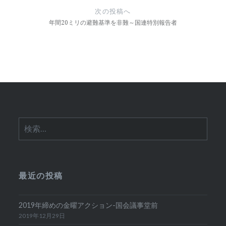
ゲ
次の投稿へ
年間20ミリの避難基準を非難～国連特別報告者
ー
シ
ョ
ン
検
索:
最近の投稿
2019年締めの金曜アクション-国会議事堂前
2019年12月29日