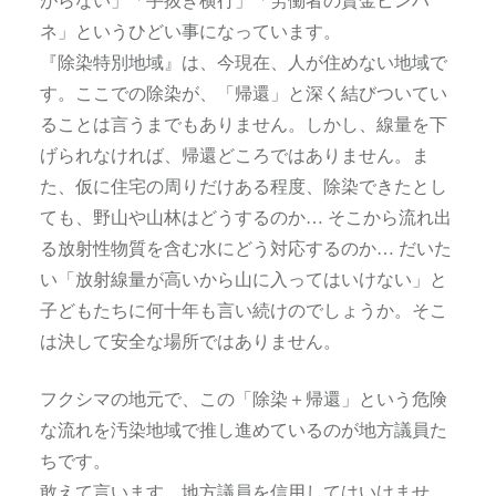
がらない」「手抜き横行」「労働者の賃金ピンハ
ネ」というひどい事になっています。
『除染特別地域』は、今現在、人が住めない地域で
す。ここでの除染が、「帰還」と深く結びついてい
ることは言うまでもありません。しかし、線量を下
げられなければ、帰還どころではありません。ま
た、仮に住宅の周りだけある程度、除染できたとし
ても、野山や山林はどうするのか… そこから流れ出
る放射性物質を含む水にどう対応するのか… だいた
い「放射線量が高いから山に入ってはいけない」と
子どもたちに何十年も言い続けのでしょうか。そこ
は決して安全な場所ではありません。
フクシマの地元で、この「除染＋帰還」という危険
な流れを汚染地域で推し進めているのが地方議員た
ちです。
敢えて言います。地方議員を信用してはいけませ