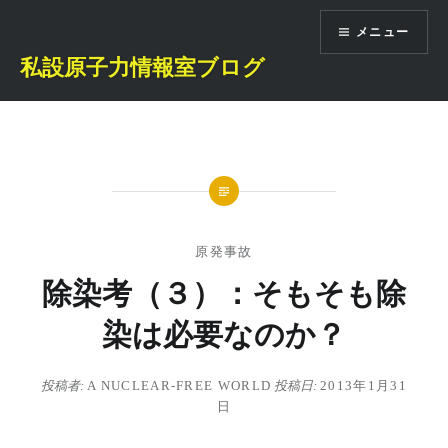
コ
メニュー
ン
テ
私設原子力情報室ブログ
ン
ツ
へ
ス
キ
ッ
プ
原発事故
除染考（３）：そもそも除
染は必要なのか？
投稿者:
A NUCLEAR-FREE WORLD
投稿日:
2013年1月31
日