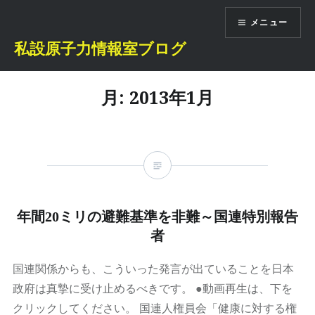
コ
メニュー
ン
テ
私設原子力情報室ブログ
ン
ツ
月:
2013年1月
へ
ス
キ
ッ
プ
年間20ミリの避難基準を非難～国連特別報告
者
国連関係からも、こういった発言が出ていることを日本
政府は真摯に受け止めるべきです。 ●動画再生は、下を
クリックしてください。 国連人権員会「健康に対する権