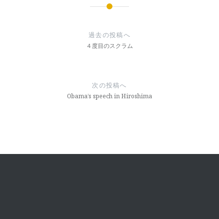
投
稿
過去の投稿へ
４度目のスクラム
ナ
ビ
ゲ
次の投稿へ
Obama’s speech in Hiroshima
ー
シ
ョ
ン