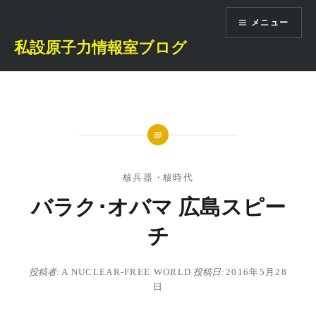
コ
メニュー
ン
テ
私設原子力情報室ブログ
ン
ツ
へ
ス
キ
ッ
プ
核兵器
・
核時代
バラク･オバマ 広島スピー
チ
投稿者:
A NUCLEAR-FREE WORLD
投稿日:
2016年5月28
日