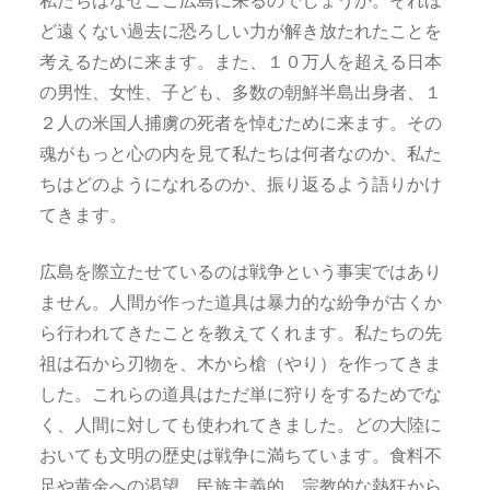
私たちはなぜここ広島に来るのでしょうか。それほ
ど遠くない過去に恐ろしい力が解き放たれたことを
考えるために来ます。また、１０万人を超える日本
の男性、女性、子ども、多数の朝鮮半島出身者、１
２人の米国人捕虜の死者を悼むために来ます。その
魂がもっと心の内を見て私たちは何者なのか、私た
ちはどのようになれるのか、振り返るよう語りかけ
てきます。
広島を際立たせているのは戦争という事実ではあり
ません。人間が作った道具は暴力的な紛争が古くか
ら行われてきたことを教えてくれます。私たちの先
祖は石から刃物を、木から槍（やり）を作ってきま
した。これらの道具はただ単に狩りをするためでな
く、人間に対しても使われてきました。どの大陸に
おいても文明の歴史は戦争に満ちています。食料不
足や黄金への渇望、民族主義的、宗教的な熱狂から