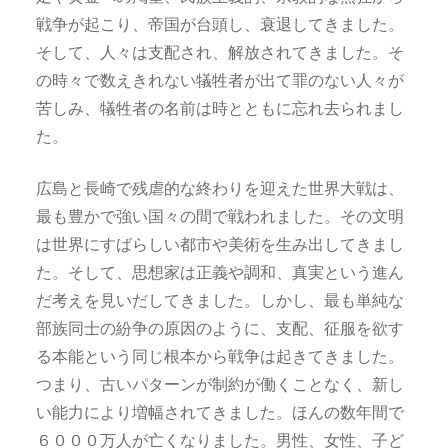
戦争が起こり、帝国が台頭し、衰退してきました。
そして、人々は支配され、解放されてきました。そ
の時々で数えきれない犠牲者が出て罪のない人々が
苦しみ、犠牲者の名前は時とともに忘れ去られまし
た。
広島と長崎で残虐的な終わりを迎えた世界大戦は、
最も豊かで強い国々の間で戦われました。その文明
は世界にすばらしい都市や美術を生み出してきまし
た。そして、思想家は正義や調和、真実という進ん
だ考えを見いだしてきました。しかし、最も単純な
部族同士の紛争の原因のように、支配、征服を欲す
る本能という同じ根本から戦争は起きてきました。
つまり、古いパターンが制約が働くことなく、新し
い能力により増幅されてきました。ほんの数年間で
６０００万人が亡くなりました。男性、女性、子ど